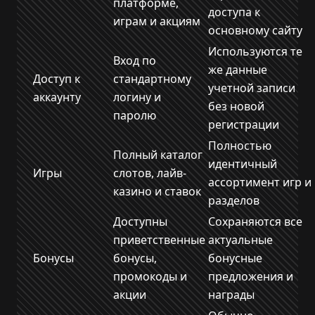
платформе,
доступа к
играм и акциям
основному сайту
Используются те
Вход по
же данные
Доступ к
стандартному
учетной записи
аккаунту
логину и
без новой
паролю
регистрации
Полностью
Полный каталог
идентичный
Игры
слотов, лайв-
ассортимент игр и
казино и ставок
разделов
Доступны
Сохраняются все
приветственные
актуальные
Бонусы
бонусы,
бонусные
промокоды и
предложения и
акции
награды