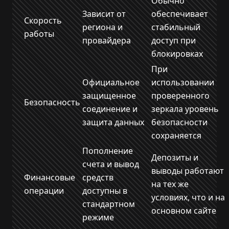
Обычно
Зависит от
обеспечивает
Скорость
региона и
стабильный
работы
провайдера
доступ при
блокировках
При
Официальное
использовании
защищенное
проверенного
Безопасность
соединение и
зеркала уровень
защита данных
безопасности
сохраняется
Пополнение
Депозиты и
счета и вывод
выводы работают
Финансовые
средств
на тех же
операции
доступны в
условиях, что и на
стандартном
основном сайте
режиме