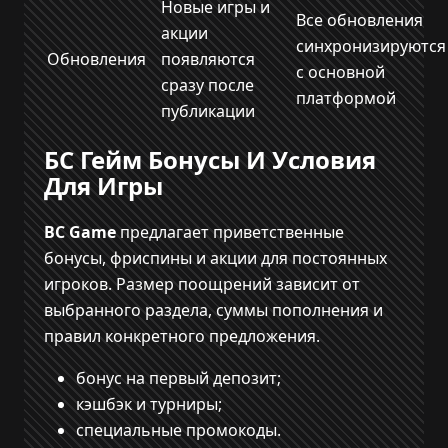
Новые игры и
Все обновления
акции
синхронизируются
Обновления
появляются
с основной
сразу после
платформой
публикации
БС Гейм Бонусы И Условия
Для Игры
BC Game
предлагает приветственные
бонусы, фриспины и акции для постоянных
игроков. Размер поощрений зависит от
выбранного раздела, суммы пополнения и
правил конкретного предложения.
бонус на первый депозит;
кэшбэк и турниры;
специальные промокоды.