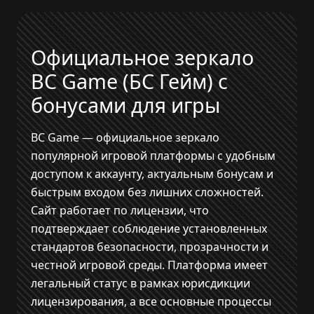
Официальное зеркало
BC Game (БС Гейм) с
бонусами для игры
BC Game — официальное зеркало
популярной игровой платформы с удобным
доступом к аккаунту, актуальным бонусам и
быстрым входом без лишних сложностей.
Сайт работает по лицензии, что
подтверждает соблюдение установленных
стандартов безопасности, прозрачности и
честной игровой среды. Платформа имеет
легальный статус в рамках юрисдикции
лицензирования, а все основные процессы