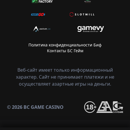
Политика конфиденциальности Биф
Контакты БС Гейм
Веб-сайт имеет только информационный
характер. Сайт не принимает платежи и не
осуществляет азартные игры на деньги.
© 2026 BC GAME CASINO