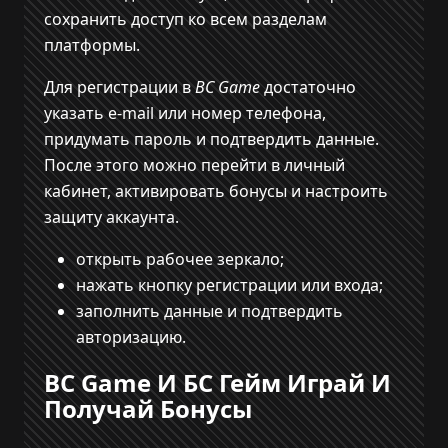
сохранить доступ ко всем разделам
платформы.
Для регистрации в
BC Game
достаточно
указать e-mail или номер телефона,
придумать пароль и подтвердить данные.
После этого можно перейти в личный
кабинет, активировать бонусы и настроить
защиту аккаунта.
открыть рабочее зеркало;
нажать кнопку регистрации или входа;
заполнить данные и подтвердить
авторизацию.
BC Game И БС Гейм Играй И
Получай Бонусы