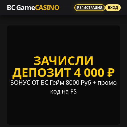
BC Game
CASINO
РЕГИСТРАЦИЯ
ВХОД
ЗАЧИСЛИ
ДЕПОЗИТ 4 000 ₽
БОНУС ОТ БС Гейм 8000 Руб + промо
код на FS