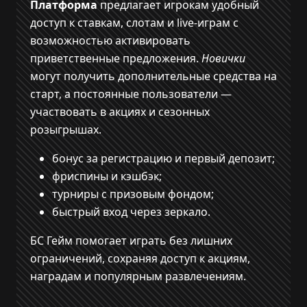
Платформа
предлагает игрокам удобный
доступ к ставкам, слотам и live-играм с
возможностью активировать
приветственные предложения.
Новички
могут получить дополнительные средства на
старт, а постоянные пользователи —
участвовать в акциях и сезонных
розыгрышах.
бонус за регистрацию и первый депозит;
фриспины и кэшбэк;
турниры с призовым фондом;
быстрый вход через зеркало.
БС Гейм помогает играть без лишних
ограничений, сохраняя доступ к акциям,
наградам и популярным развлечениям.